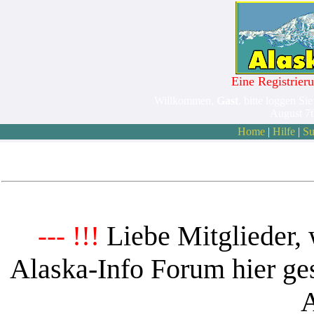
Eine Registrieru
Willkommen,
Gast
. bitte loggen Sie
August 7
Home
|
Hilfe
|
Su
Liebe Mitglieder, 
--- !!!
Alaska-Info Forum hier ges
A