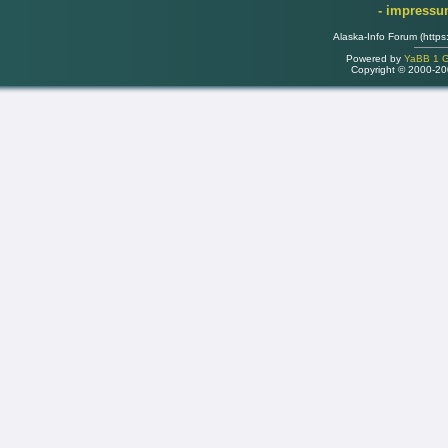
- impress
Alaska-Info Forum (https
Powered by
YaBB 1 Go
Copyright © 2000-2