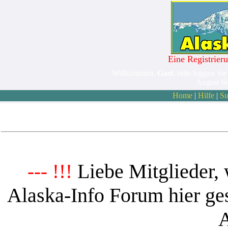
Eine Registrieru
Willkommen,
Gast
. bitte loggen Sie
August 6
Home
|
Hilfe
|
Su
Liebe Mitglieder, 
--- !!!
Alaska-Info Forum hier ges
A