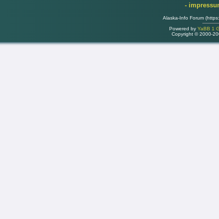
- impress
Alaska-Info Forum (https
Powered by
YaBB 1 Go
Copyright © 2000-2