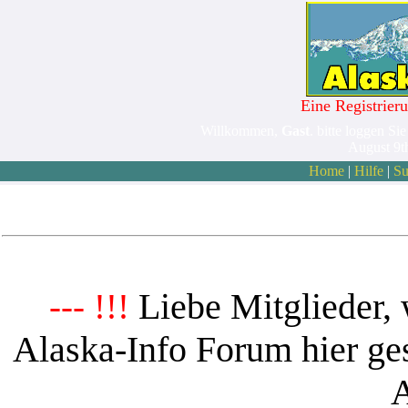
Eine Registrieru
Willkommen,
Gast
. bitte loggen Sie
August 9t
Home
|
Hilfe
|
Su
Liebe Mitglieder, 
--- !!!
Alaska-Info Forum hier ges
A