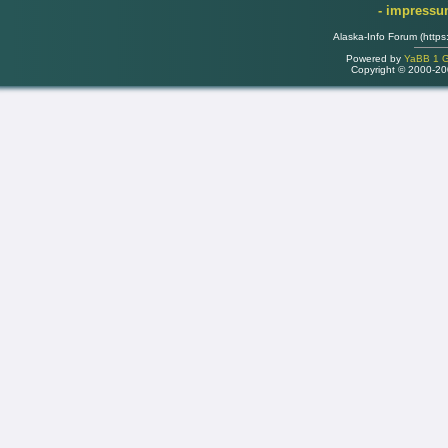
- impress
Alaska-Info Forum (https
Powered by
YaBB 1 Go
Copyright © 2000-2