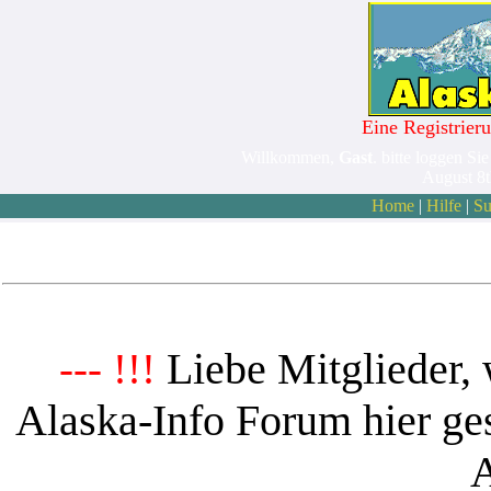
Eine Registrieru
Willkommen,
Gast
. bitte loggen Sie
August 8
Home
|
Hilfe
|
Su
Liebe Mitglieder, 
--- !!!
Alaska-Info Forum hier ges
A