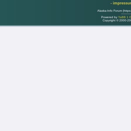
- impress
Alaska-Info Forum (https
Powered by
YaBB 1 Go
Copyright © 2000-2