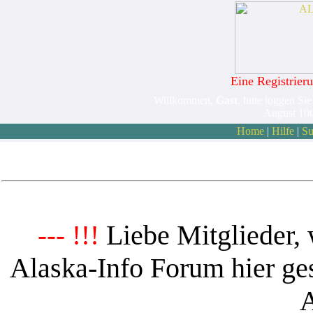
Eine Registrieru
Willkommen,
Gast
. bitte loggen Sie
August 10
Home
|
Hilfe
|
Su
Liebe Mitglieder, 
--- !!!
Alaska-Info Forum hier ges
A