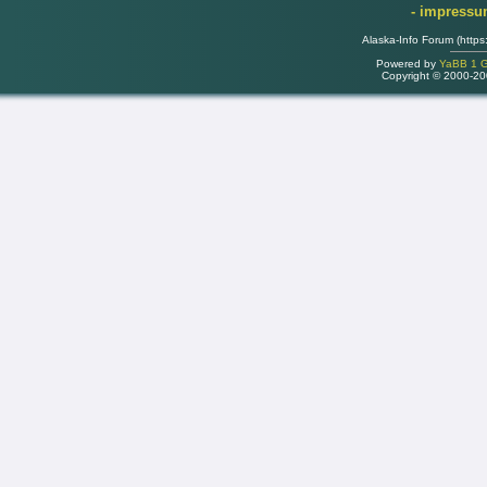
- impress
Alaska-Info Forum (https
Powered by
YaBB 1 Go
Copyright © 2000-2