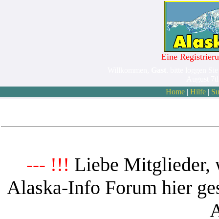
Eine Registrieru
Willkommen,
Gast
. bitte loggen Sie
August 7t
Home
|
Hilfe
|
Su
Liebe Mitglieder, 
--- !!!
Alaska-Info Forum hier ges
A