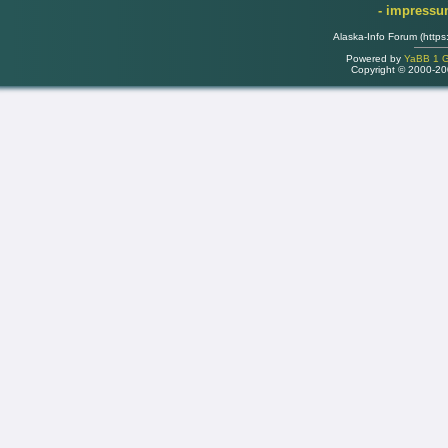
- impress
Alaska-Info Forum (https
Powered by
YaBB 1 Go
Copyright © 2000-2