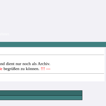
nehmer.
nd dient nur noch als Archiv.
de
begrüßen zu können.
!!! ---