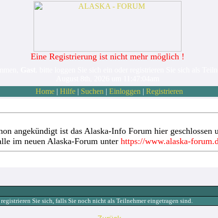
Eine Registrierung ist nicht mehr möglich !
ommen,
Gast
. bitte loggen Sie sich ein oder registrieren Sie sich als Teil
August 8th, 2026 um 11:47:04am
Home
|
Hilfe
|
Suchen
|
Einloggen
|
Registrieren
hon angekündigt ist das Alaska-Info Forum hier geschlossen u
alle im neuen Alaska-Forum unter
https://www.alaska-forum.
gistrieren Sie sich, falls Sie noch nicht als Teilnehmer eingetragen sind.