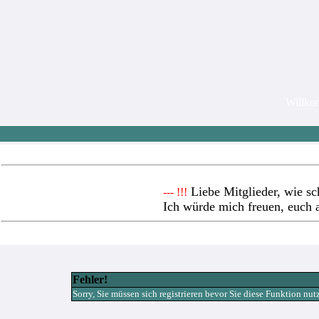
Willk
Liebe Mitglieder, wie sc
--- !!!
Ich würde mich freuen, euch 
Fehler!
Sorry, Sie müssen sich registrieren bevor Sie diese Funktion nu