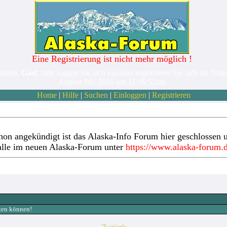
Eine Registrierung ist nicht mehr möglich !
ommen,
Gast
. bitte loggen Sie sich ein oder registrieren Sie sich als Teil
August 9th, 2026 um 11:16:52am
Home
|
Hilfe
|
Suchen
|
Einloggen
|
Registrieren
hon angekündigt ist das Alaska-Info Forum hier geschlossen u
alle im neuen Alaska-Forum unter
https://www.alaska-forum.
tzen können!