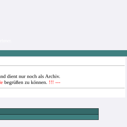
nehmer.
nd dient nur noch als Archiv.
de
begrüßen zu können.
!!! ---