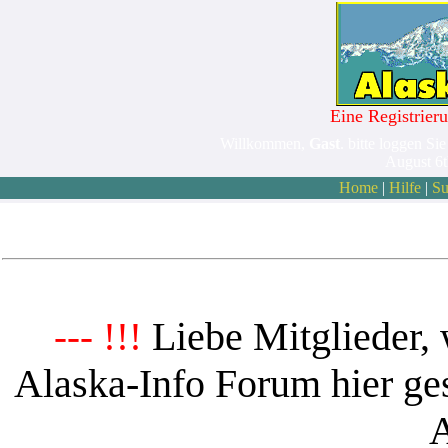
Eine Registrieru
Willkommen,
Gast
. bitte loggen Sie
August 6
Home
|
Hilfe
|
Su
Liebe Mitglieder, 
--- !!!
Alaska-Info Forum hier ges
A