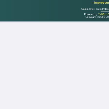
- impress
Alaska-Info Forum (https
Powered by
YaBB 1 Go
Copyright © 2000-2