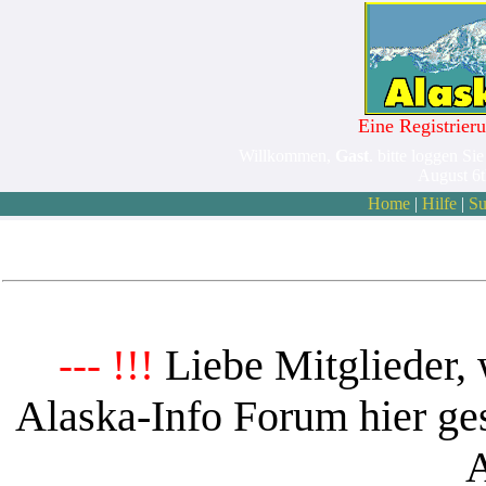
Eine Registrieru
Willkommen,
Gast
. bitte loggen Sie
August 6
Home
|
Hilfe
|
Su
Liebe Mitglieder, 
--- !!!
Alaska-Info Forum hier ges
A