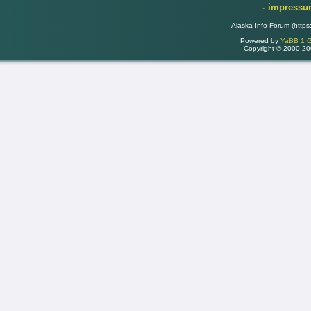
- impress
Alaska-Info Forum (https
Powered by
YaBB 1 Go
Copyright © 2000-2