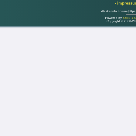
- impress
Alaska-Info Forum (https
Powered by
YaBB 1 Go
Copyright © 2000-2