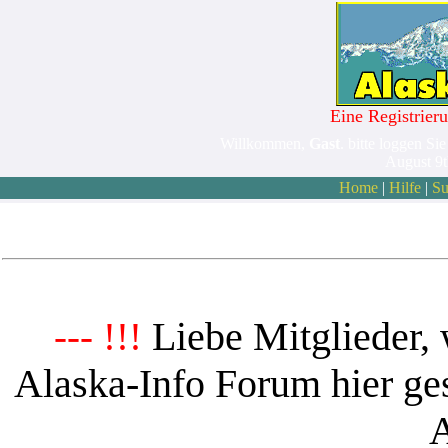
Eine Registrieru
Willkommen,
Gast
. bitte loggen Sie
August 9
Home
|
Hilfe
|
Su
Liebe Mitglieder, 
--- !!!
Alaska-Info Forum hier ges
A