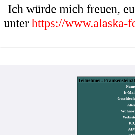
Ich würde mich freuen, e
unter
https://www.alaska-
Teilnehmer: Frankenstein3
Name
E-Mai
Geschlech
Alte
Wohnor
Websit
ICQ
AIM