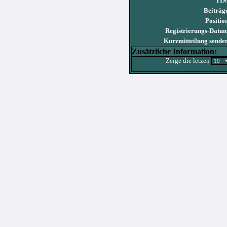
YIM
Beiträg
Positio
Registrierungs-Datu
Kurzmitteilung sende
Zusätzliche Information:
Zeige die letzen