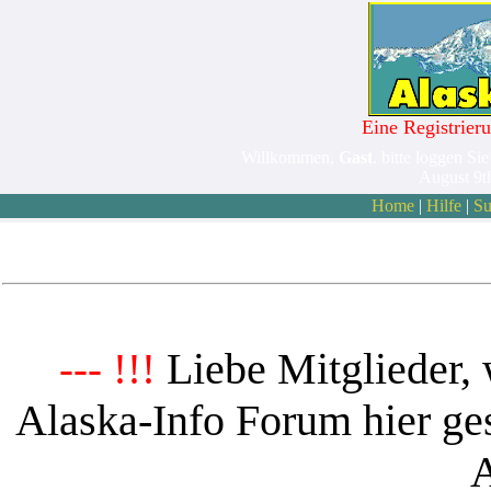
Eine Registrieru
Willkommen,
Gast
. bitte loggen Sie
August 9t
Home
|
Hilfe
|
Su
Liebe Mitglieder, 
--- !!!
Alaska-Info Forum hier ges
A