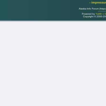
- impress
Alaska-Info Forum (https
Powered by
YaBB 1 Go
Copyright © 2000-2