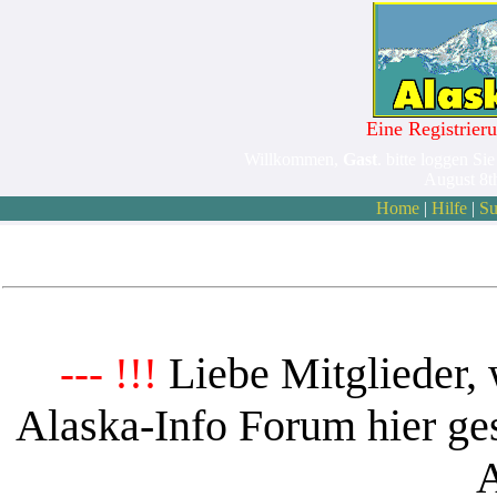
Eine Registrieru
Willkommen,
Gast
. bitte loggen Sie
August 8t
Home
|
Hilfe
|
Su
Liebe Mitglieder, 
--- !!!
Alaska-Info Forum hier ges
A