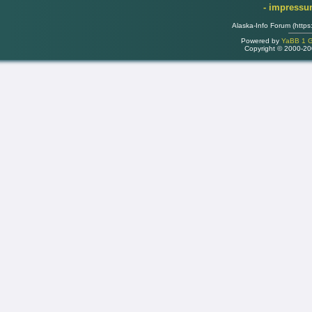
- impress
Alaska-Info Forum (https
Powered by
YaBB 1 Go
Copyright © 2000-2