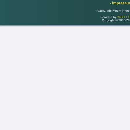
- impress
Alaska-Info Forum (https
Powered by
YaBB 1 Go
Copyright © 2000-2