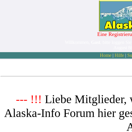
Eine Registrieru
Willkommen,
Gast
. bitte loggen Sie
August 8
Home
|
Hilfe
|
Su
Liebe Mitglieder, 
--- !!!
Alaska-Info Forum hier ges
A