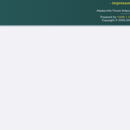
- impress
Alaska-Info Forum (https
Powered by
YaBB 1 Go
Copyright © 2000-2