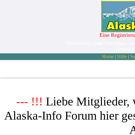
Eine Registrieru
Willkommen,
Gast
. bitte loggen Sie
August 8
Home
|
Hilfe
|
Su
Liebe Mitglieder, 
--- !!!
Alaska-Info Forum hier ges
A