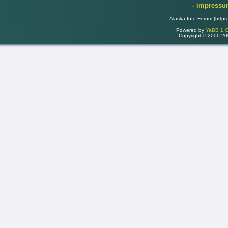
- impress
Alaska-Info Forum (https
Powered by
YaBB 1 Go
Copyright © 2000-2