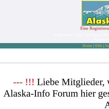
Eine Registrieru
Willkommen,
Gast
. bitte loggen Sie
August 8
Home
|
Hilfe
|
Su
Liebe Mitglieder, 
--- !!!
Alaska-Info Forum hier ges
A