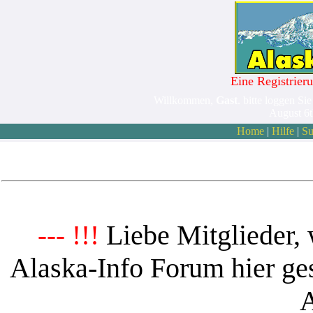
Eine Registrieru
Willkommen,
Gast
. bitte loggen Sie
August 6
Home
|
Hilfe
|
Su
Liebe Mitglieder, 
--- !!!
Alaska-Info Forum hier ges
A