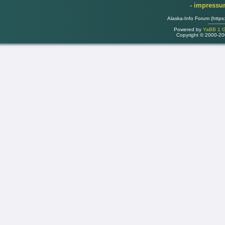
- impress
Alaska-Info Forum (https
Powered by
YaBB 1 Go
Copyright © 2000-2