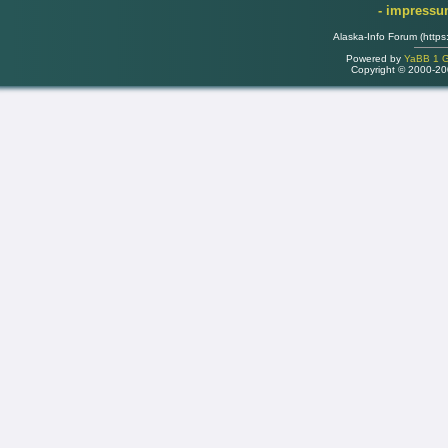
- impress
Alaska-Info Forum (https
Powered by
YaBB 1 Go
Copyright © 2000-2