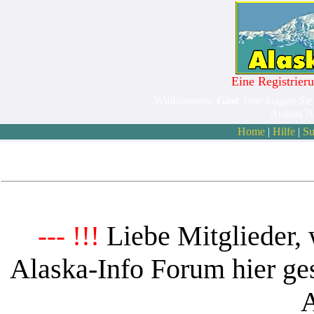
Eine Registrieru
Willkommen,
Gast
. bitte loggen Sie
August 7
Home
|
Hilfe
|
Su
Liebe Mitglieder, 
--- !!!
Alaska-Info Forum hier ges
A