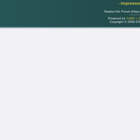
- impress
Alaska-Info Forum (https
Powered by
YaBB 1 Go
Copyright © 2000-2