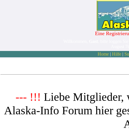
Eine Registrieru
Willkommen,
Gast
. bitte loggen Sie
August 7
Home
|
Hilfe
|
Su
Liebe Mitglieder, 
--- !!!
Alaska-Info Forum hier ges
A