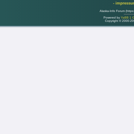
- impress
Alaska-Info Forum (https
Powered by
YaBB 1 Go
Copyright © 2000-2