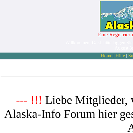
Eine Registrieru
Willkommen,
Gast
. bitte loggen Sie
August 8
Home
|
Hilfe
|
Su
Liebe Mitglieder, 
--- !!!
Alaska-Info Forum hier ges
A