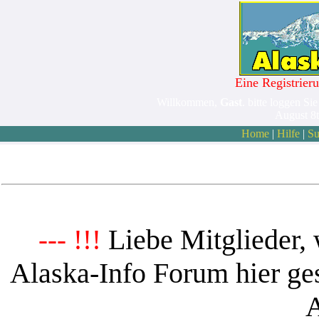
Eine Registrieru
Willkommen,
Gast
. bitte loggen Sie
August 8
Home
|
Hilfe
|
Su
Liebe Mitglieder, 
--- !!!
Alaska-Info Forum hier ges
A