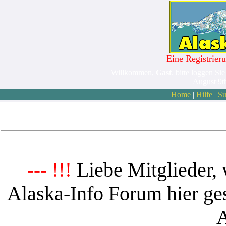
Eine Registrieru
Willkommen,
Gast
. bitte loggen Sie
August 9t
Home
|
Hilfe
|
Su
Liebe Mitglieder, 
--- !!!
Alaska-Info Forum hier ges
A