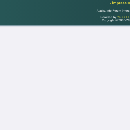
- impress
Alaska-Info Forum (https
Powered by
YaBB 1 Go
Copyright © 2000-2