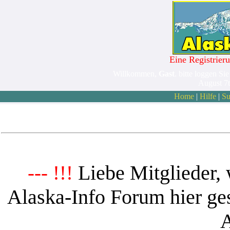
Eine Registrieru
Willkommen,
Gast
. bitte loggen Sie
August 7
Home
|
Hilfe
|
Su
Liebe Mitglieder, 
--- !!!
Alaska-Info Forum hier ges
A