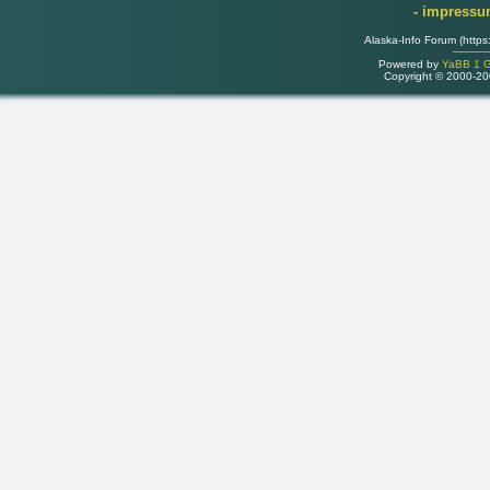
- impress
Alaska-Info Forum (https
Powered by
YaBB 1 Go
Copyright © 2000-2