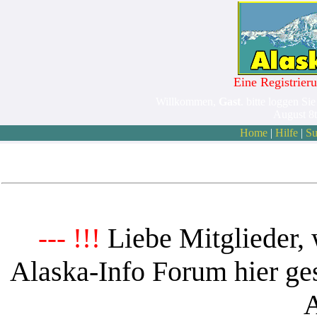
Eine Registrieru
Willkommen,
Gast
. bitte loggen Sie
August 8
Home
|
Hilfe
|
Su
Liebe Mitglieder, 
--- !!!
Alaska-Info Forum hier ges
A