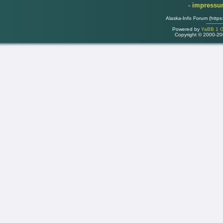
- impress
Alaska-Info Forum (https
Powered by
YaBB 1 Go
Copyright © 2000-2