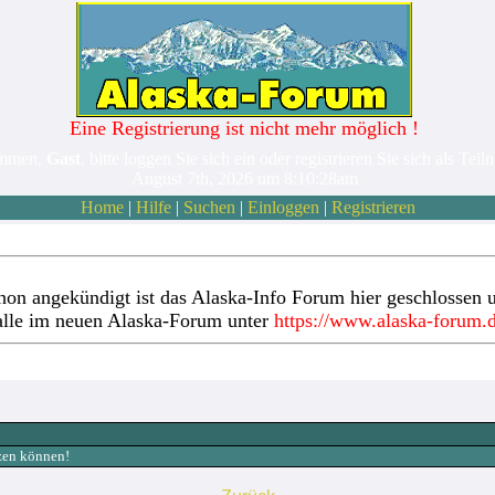
Eine Registrierung ist nicht mehr möglich !
ommen,
Gast
. bitte loggen Sie sich ein oder registrieren Sie sich als Teil
August 7th, 2026 um 8:10:28am
Home
|
Hilfe
|
Suchen
|
Einloggen
|
Registrieren
hon angekündigt ist das Alaska-Info Forum hier geschlossen u
alle im neuen Alaska-Forum unter
https://www.alaska-forum.
tzen können!