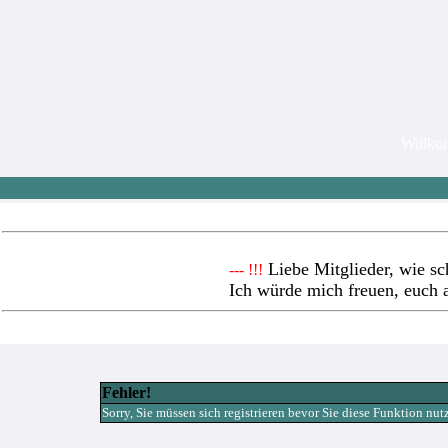
Willk
Liebe Mitglieder, wie sc
--- !!!
Ich würde mich freuen, euch 
Fehler!
Sorry, Sie müssen sich registrieren bevor Sie diese Funktion nu