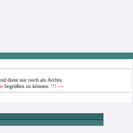
nehmer.
nd dient nur noch als Archiv.
de
begrüßen zu können.
!!! ---