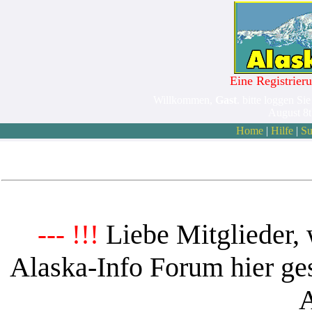
Eine Registrieru
Willkommen,
Gast
. bitte loggen Sie
August 8
Home
|
Hilfe
|
Su
Liebe Mitglieder, 
--- !!!
Alaska-Info Forum hier ges
A