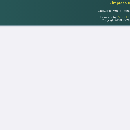
- impress
Alaska-Info Forum (https
Powered by
YaBB 1 Go
Copyright © 2000-2