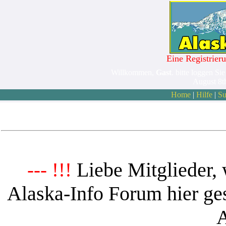
Eine Registrieru
Willkommen,
Gast
. bitte loggen Sie
August 8t
Home
|
Hilfe
|
Su
Liebe Mitglieder, 
--- !!!
Alaska-Info Forum hier ges
A