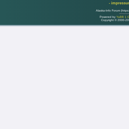
- impress
Alaska-Info Forum (https
Powered by
YaBB 1 Go
Copyright © 2000-2