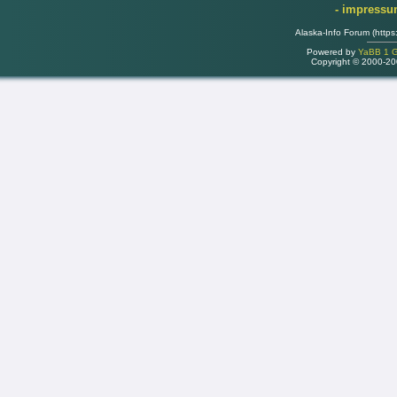
- impress
Alaska-Info Forum (https
Powered by
YaBB 1 Go
Copyright © 2000-2