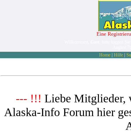
Eine Registrieru
Willkommen,
Gast
. bitte loggen Sie
August 7
Home
|
Hilfe
|
Su
Liebe Mitglieder, 
--- !!!
Alaska-Info Forum hier ges
A