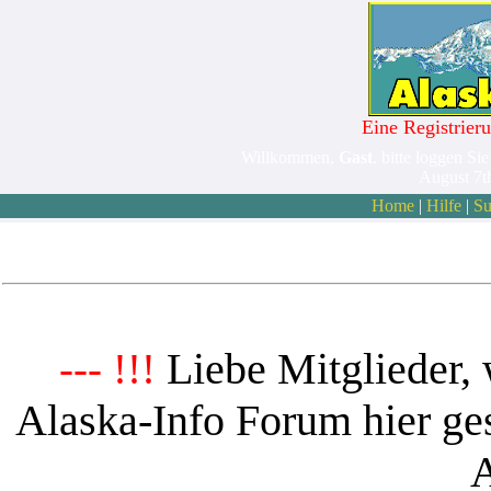
Eine Registrieru
Willkommen,
Gast
. bitte loggen Sie
August 7t
Home
|
Hilfe
|
Su
Liebe Mitglieder, 
--- !!!
Alaska-Info Forum hier ges
A