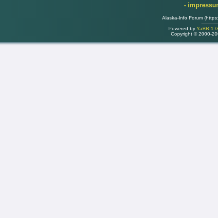
- impress
Alaska-Info Forum (https
Powered by
YaBB 1 Go
Copyright © 2000-2