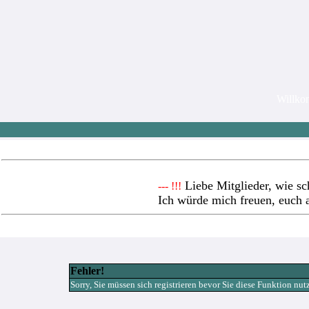
Willk
Liebe Mitglieder, wie sc
--- !!!
Ich würde mich freuen, euch 
Fehler!
Sorry, Sie müssen sich registrieren bevor Sie diese Funktion nu