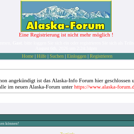
Eine Registrierung ist nicht mehr möglich !
ommen,
Gast
. bitte loggen Sie sich ein oder registrieren Sie sich als Teil
August 6th, 2026 um 2:24:34pm
Home
|
Hilfe
|
Suchen
|
Einloggen
|
Registrieren
hon angekündigt ist das Alaska-Info Forum hier geschlossen u
alle im neuen Alaska-Forum unter
https://www.alaska-forum.
tzen können!