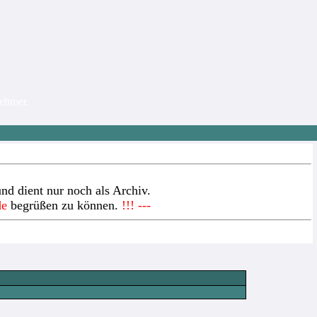
nehmer.
nd dient nur noch als Archiv.
de
begrüßen zu können.
!!! ---