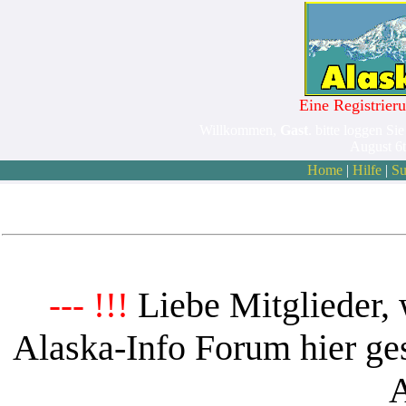
Eine Registrieru
Willkommen,
Gast
. bitte loggen Sie
August 6
Home
|
Hilfe
|
Su
Liebe Mitglieder, 
--- !!!
Alaska-Info Forum hier ges
A