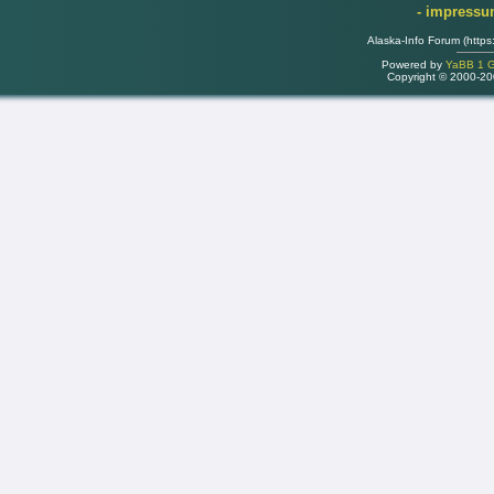
- impress
Alaska-Info Forum (https
Powered by
YaBB 1 Go
Copyright © 2000-2