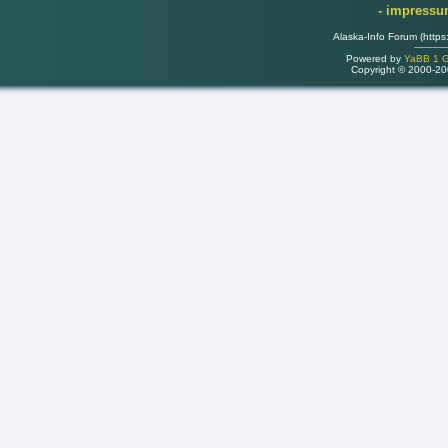
- impress
Alaska-Info Forum (https
Powered by
YaBB 1 Go
Copyright © 2000-2