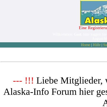
Eine Registrieru
Willkommen,
Gast
. bitte loggen Sie
August 6
Home
|
Hilfe
|
Su
Liebe Mitglieder, 
--- !!!
Alaska-Info Forum hier ges
A