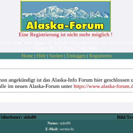
Eine Registrierung ist nicht mehr möglich !
ommen,
Gast
. bitte loggen Sie sich ein oder registrieren Sie sich als Teil
August 7th, 2026 um 12:46:35am
Home
|
Hilfe
|
Suchen
|
Einloggen
|
Registrieren
hon angekündigt ist das Alaska-Info Forum hier geschlossen u
alle im neuen Alaska-Forum unter
https://www.alaska-forum.
eilnehmer: sido80
Bild/Te
Name:
sido80
E-Mail:
versteckt