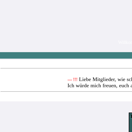
Willk
Liebe Mitglieder, wie sc
--- !!!
Ich würde mich freuen, euch 
T