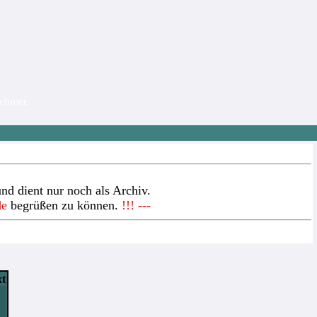
nehmer.
nd dient nur noch als Archiv.
de
begrüßen zu können.
!!! ---
xt