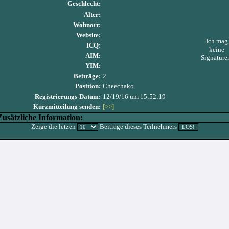
Geschlecht:
Alter:
Wohnort:
Website:
Ich mag
ICQ:
keine
AIM:
Signature
YIM:
Beiträge:
2
Position:
Cheechako
Registrierungs-Datum:
12/19/16 um 15:52:19
Kurzmitteilung senden:
[>>]
Zusätzliche Information:
Zeige die letzen
Beiträge dieses Teilnehmers