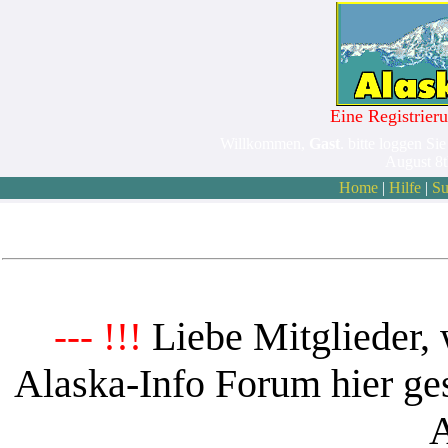
Eine Registrieru
Willkommen,
Gast
. bitte loggen Sie
August 8
Home
|
Hilfe
|
Su
Liebe Mitglieder, 
--- !!!
Alaska-Info Forum hier ges
A