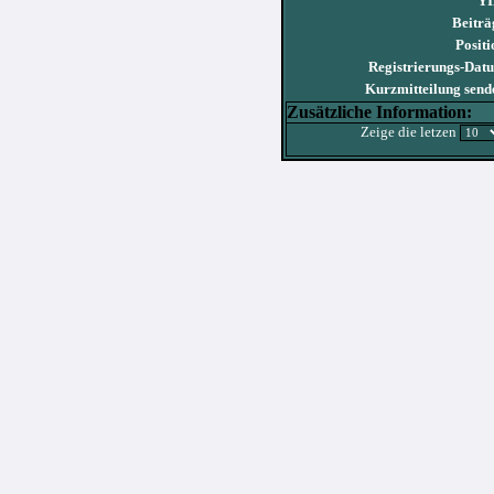
YI
Beiträ
Positi
Registrierungs-Dat
Kurzmitteilung send
Zusätzliche Information:
Zeige die letzen