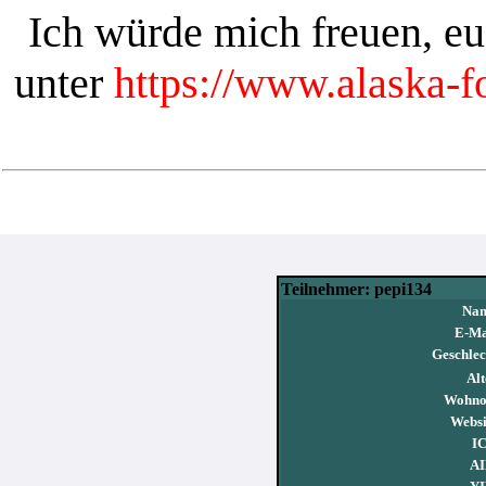
Ich würde mich freuen, e
unter
https://www.alaska-
Teilnehmer: pepi134
Nam
E-Ma
Geschlec
Alt
Wohno
Websi
I
AI