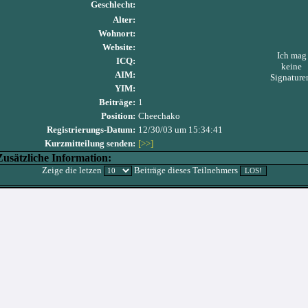
Geschlecht:
Alter:
Wohnort:
Website:
Ich mag
ICQ:
keine
AIM:
Signature
YIM:
Beiträge:
1
Position:
Cheechako
Registrierungs-Datum:
12/30/03 um 15:34:41
Kurzmitteilung senden:
[>>]
Zusätzliche Information:
Zeige die letzen
Beiträge dieses Teilnehmers