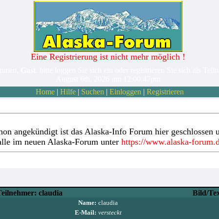
Eine Registrierung ist nicht mehr möglich !
ommen,
Gast
. bitte loggen Sie sich ein oder registrieren Sie sich als Teil
August 6th, 2026 um 12:00:47pm
Home
|
Hilfe
|
Suchen
|
Einloggen
|
Registrieren
hon angekündigt ist das Alaska-Info Forum hier geschlossen u
alle im neuen Alaska-Forum unter
https://www.alaska-forum.
eilnehmer: claudia
Bild/Te
Name:
claudia
E-Mail:
versteckt