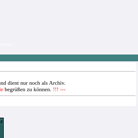
nehmer.
nd dient nur noch als Archiv.
de
begrüßen zu können.
!!! ---
xt