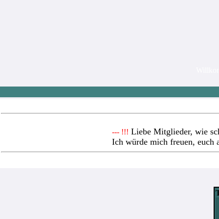
Willk
Liebe Mitglieder, wie sc
--- !!!
Ich würde mich freuen, euch 
T