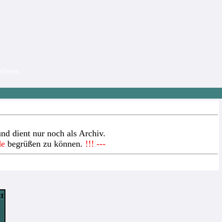
nehmer.
nd dient nur noch als Archiv.
de
begrüßen zu können.
!!! ---
xt