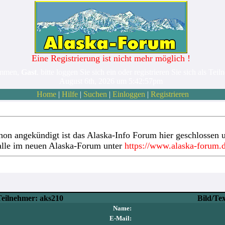
Eine Registrierung ist nicht mehr möglich !
ommen,
Gast
. bitte loggen Sie sich ein oder registrieren Sie sich als Teil
August 6th, 2026 um 5:42:57pm
Home
|
Hilfe
|
Suchen
|
Einloggen
|
Registrieren
hon angekündigt ist das Alaska-Info Forum hier geschlossen u
alle im neuen Alaska-Forum unter
https://www.alaska-forum.
Teilnehmer: aks210
Bild/Te
Name:
E-Mail: