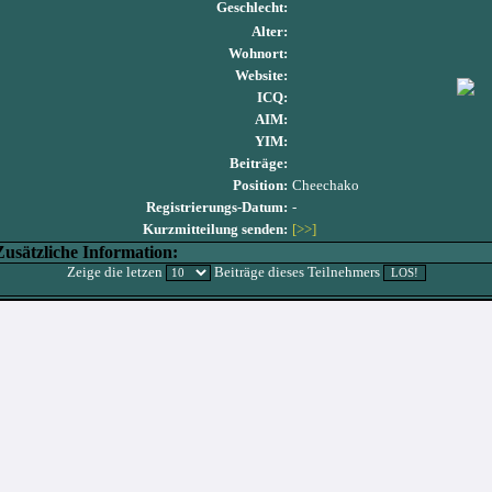
Geschlecht:
Alter:
Wohnort:
Website:
ICQ:
AIM:
YIM:
Beiträge:
Position:
Cheechako
Registrierungs-Datum:
-
Kurzmitteilung senden:
[>>]
Zusätzliche Information:
Zeige die letzen
Beiträge dieses Teilnehmers