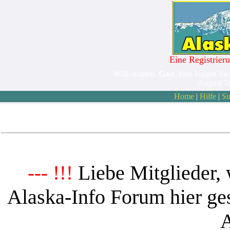
Eine Registrieru
Willkommen,
Gast
. bitte loggen Sie
August 7
Home
|
Hilfe
|
Su
Liebe Mitglieder, 
--- !!!
Alaska-Info Forum hier ges
A