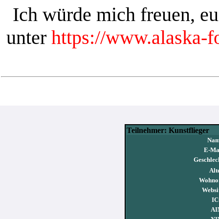
Ich würde mich freuen, e
unter
https://www.alaska-
Teilnehmer: Kunstflieger
Nam
E-Mai
Geschlec
Alt
Wohnor
Websi
IC
AI