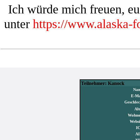
Ich würde mich freuen, e
unter
https://www.alaska-
Teilnehmer: Kanock
Na
E-Ma
Geschlec
Alt
Wohno
Websi
I
AI