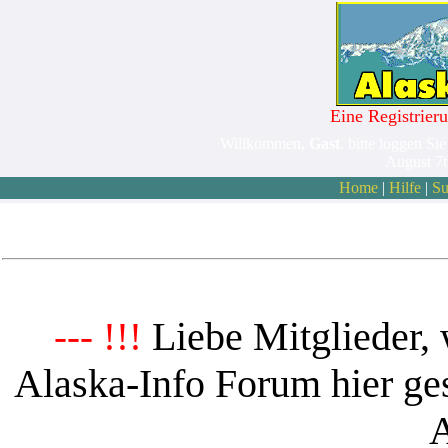
Eine Registrieru
Willkommen,
Gast
. bitte loggen Sie
August 7
Home
|
Hilfe
|
Su
Liebe Mitglieder, 
--- !!!
Alaska-Info Forum hier ges
A