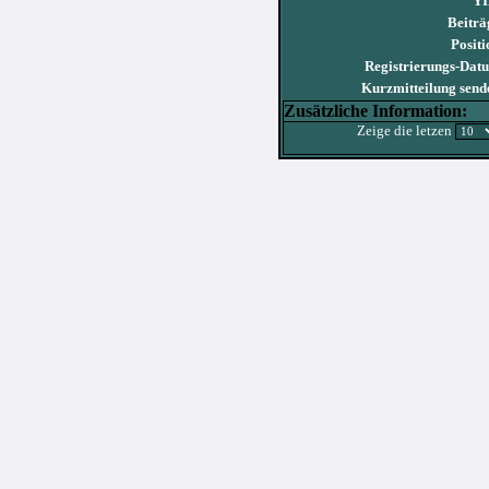
YI
Beiträ
Positi
Registrierungs-Dat
Kurzmitteilung send
Zusätzliche Information:
Zeige die letzen