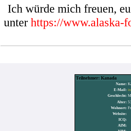
Ich würde mich freuen, e
unter
https://www.alaska-
Teilnehmer: Kanada
Name:
K
E-Mail:
i
Geschlecht:
M
Alter:
5
Wohnort:
F
Website:
ICQ:
AIM: