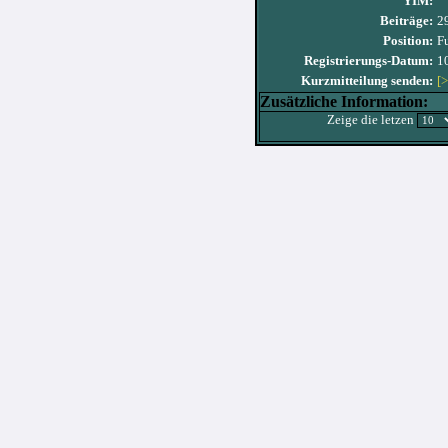
YIM:
Beiträge:
2
Position:
F
Registrierungs-Datum:
1
Kurzmitteilung senden:
[>
Zusätzliche Information:
Zeige die letzen