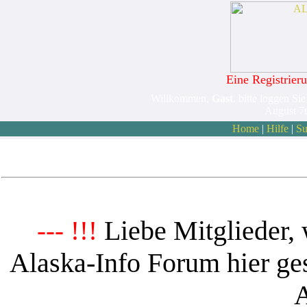
Eine Registrieru
Willkommen,
Gast
. bitte loggen Sie
August 7
Home
|
Hilfe
|
Su
Liebe Mitglieder, 
--- !!!
Alaska-Info Forum hier ges
A