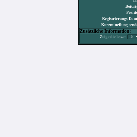
YI
Beiträ
Positi
Registrierungs-Dat
Kurzmitteilung send
Zusätzliche Information:
Zeige die letzen