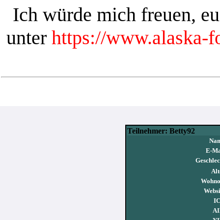
Ich würde mich freuen, e
unter
https://www.alaska-
Teilnehmer: Betty92
Nam
E-Ma
Geschlec
Alt
Wohno
Websi
I
AI