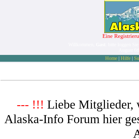
Eine Registrieru
Willkommen,
Gast
. bitte loggen Sie
August 6t
Home
|
Hilfe
|
Su
Liebe Mitglieder, 
--- !!!
Alaska-Info Forum hier ges
A