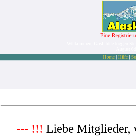
Eine Registrieru
Willkommen,
Gast
. bitte loggen Sie
August 6t
Home
|
Hilfe
|
Su
Liebe Mitglieder, 
--- !!!